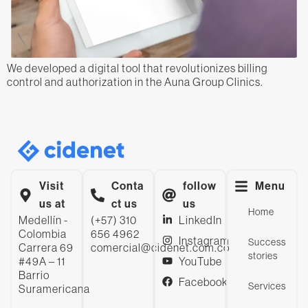
We developed a digital tool that revolutionizes billing
control and authorization in the Auna Group Clinics.
Visit
Conta
follow
Menu
us at
ct us
us
Home
Medellín -
(+57) 310
LinkedIn
Colombia
656 4962
Instagram
Success
Carrera 69
comercial@cidenet.com.co
stories
#49A – 11
YouTube
Barrio
Facebook
Services
Suramericana