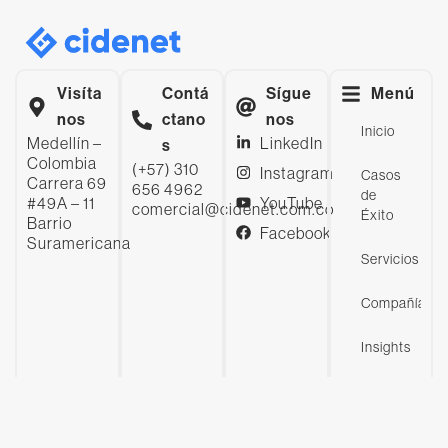
Visíta
Contá
Sígue
Menú
nos
ctano
nos
Inicio
Medellín –
LinkedIn
s
Colombia
(+57) 310
Instagram
Casos
Carrera 69
656 4962
de
#49A – 11
YouTube
comercial@cidenet.com.co
Éxito
Barrio
Facebook
Suramericana
Servicios
Compañía
Insights
Contáctanos