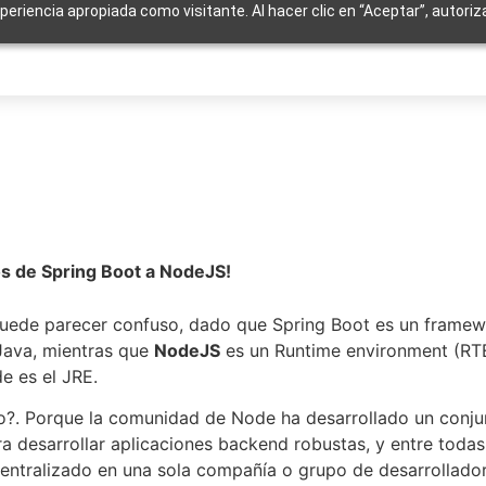
xperiencia apropiada como visitante. Al hacer clic en “Aceptar”, autori
 de Spring Boot a NodeJS!
o puede parecer confuso, dado que Spring Boot es un framew
Java, mientras que
NodeJS
es un Runtime environment (RTE
e es el JRE.
lo?. Porque la comunidad de Node ha desarrollado un conjun
ra desarrollar aplicaciones backend robustas, y entre todas
entralizado en una sola compañía o grupo de desarrollador