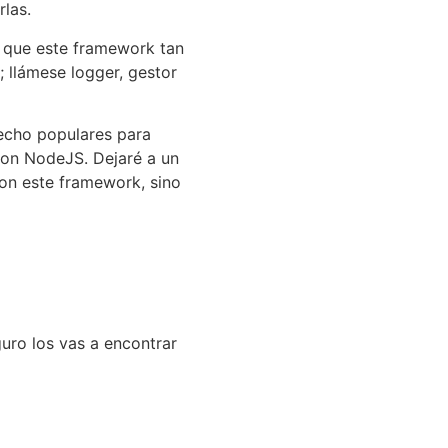
las.
o que este framework tan
 llámese logger, gestor
hecho populares para
con NodeJS. Dejaré a un
on este framework, sino
guro los vas a encontrar