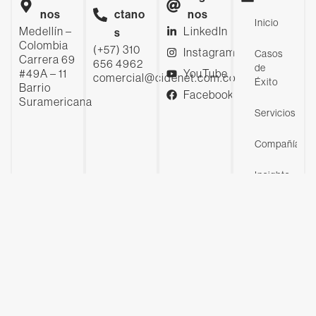
nos
ctano
nos
Inicio
Medellín –
LinkedIn
s
Colombia
(+57) 310
Instagram
Casos
Carrera 69
656 4962
de
#49A – 11
YouTube
comercial@cidenet.com.co
Éxito
Barrio
Facebook
Suramericana
Servicios
Compañía
Insights
Contáctanos
© 2026 Todos los derechos reservados
Política de privacidad
Intranet