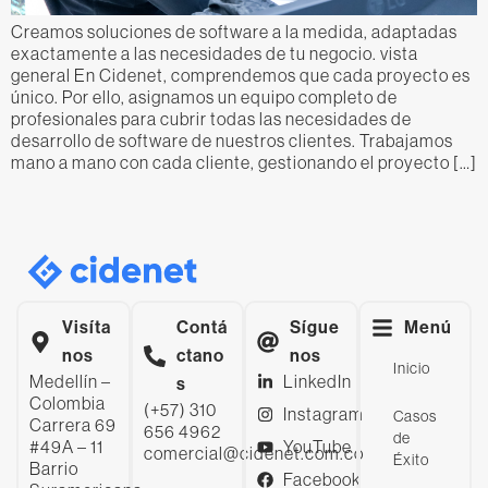
Creamos soluciones de software a la medida, adaptadas
exactamente a las necesidades de tu negocio. vista
general En Cidenet, comprendemos que cada proyecto es
único. Por ello, asignamos un equipo completo de
profesionales para cubrir todas las necesidades de
desarrollo de software de nuestros clientes. Trabajamos
mano a mano con cada cliente, gestionando el proyecto […]
Visíta
Contá
Sígue
Menú
nos
ctano
nos
Inicio
Medellín –
LinkedIn
s
Colombia
(+57) 310
Instagram
Casos
Carrera 69
656 4962
de
#49A – 11
YouTube
comercial@cidenet.com.co
Éxito
Barrio
Facebook